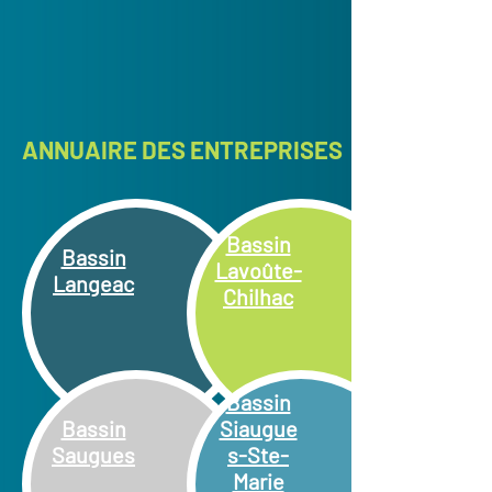
ANNUAIRE DES ENTREPRISES
Bassin
Bassin
Lavoûte-
Langeac
Chilhac
Bassin
Bassin
Siaugue
Saugues
s-Ste-
Marie