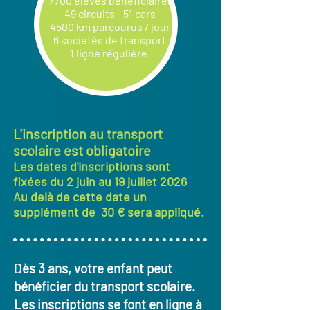
7700 élèves bénéficiaires
49 circuits - 51 cars
4500 km parcourus / jour
6 sociétés de transport
1 ligne régulière
L'inscription au transport
scolaire est obligatoire
Les dates d'inscriptions sont
fixées
du 2 juin au 19 juillet 2026
Au delà de cette date un
supplément de 30 € sera appliqué.
D
ès 3 ans, votre enfant peut
bénéficier du transport scolaire.
Les inscriptions se font en ligne à