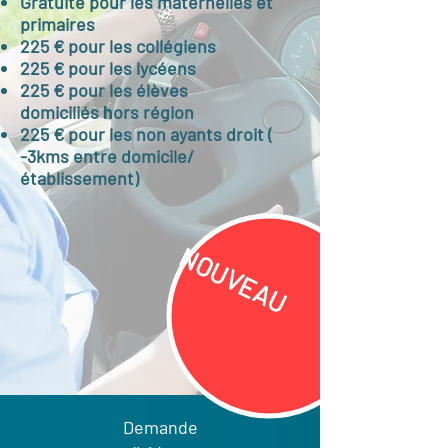
Gratuité pour les maternelles et
primaires
225 € pour les collégiens
225 € pour les lycéens
225 € pour les élèves
domiciliés
h
ors région
225 € pour les non ayants droit (
-3kms entre domicile/
établissement)​
NOUVEAU
Demande